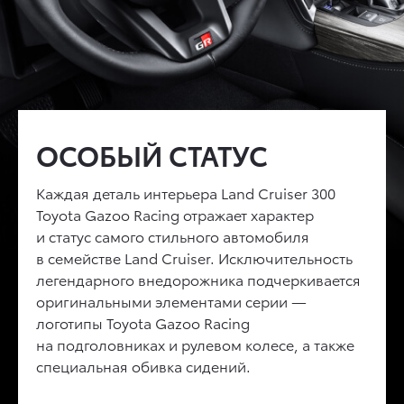
ПРЕМИАЛЬНЫЙ
ОСОБЫЙ СТАТУС
ПРОДВИНУТЫЕ
ИНТЕРЬЕР
ТЕХНОЛОГИИ
Каждая деталь интерьера
Land Cruiser 300
Toyota Gazoo Racing
Безупречный комфорт абсолютно нового
отражает характер
Дисплей 7'' на панели приборов,
и статус самого стильного автомобиля
Land Cruiser 300
достигается благодаря
проекционный дисплей на лобовое стекло
в семействе
четырехзонному климат-контролю, который
Land Cruiser
. Исключительность
10'', мультимедийная система нового
легендарного внедорожника подчеркивается
позволяет создать отдельный микроклимат
поколения с экраном 12,3'' и поддержкой
оригинальными элементами серии —
для каждого пассажира, ионизатору воздуха
Apple Carplay© и Android Auto© позволяют
логотипы
nanoe, который очищает и обеззараживает
Toyota Gazoo Racing
использовать все функции автомобиля
на подголовниках и рулевом колесе, а также
воздух в салоне, материалам премиального
с комфортом и не отвлекаясь от вождения.
специальная обивка сидений.
качества и кожаной обивке сидений.