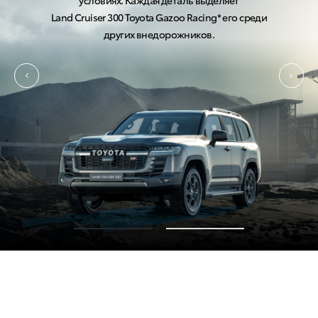
условиях. Каждая деталь выделяет
Land Cruiser 300
70-летняя годовщина — 70th Anniversary (Энниверсари)*
Land Cruiser 300
Toyota Gazoo Racing*
его среди
других внедорожников.