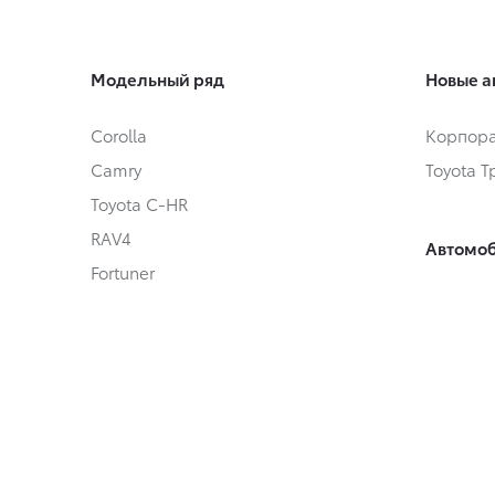
Модельный ряд
Новые а
Corolla
Корпора
Camry
Toyota 
Toyota C-HR
RAV4
Автомоб
Fortuner
Автомоб
Highlander
Toyota 
Land Cruiser Prado
Land Cruiser 300
Hilux
Условия
Alphard
Кредит
Hiace