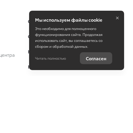
×
Мы используем файлы cookie
Специальные предложения
Это необходимо для полноценного
функционирования сайта. Продолжая
Оцените ваш автомобиль
использовать сайт, вы соглашаетесь со
сбором и обработкой данных.
Консультация по кредиту
центра
Согласен
Читать полностью
Консультация по страхованию
Записаться на сервис
Служба клиентской поддержки