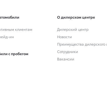
втомобили
О дилерском центре
тивным клиентам
Дилерский центр
Трейд-ин
Новости
Преимущества дилерского 
Сотрудники
или с пробегом
Вакансии
или с пробегом в наличии
Трейд-ин
Владельцам
Сервисные кампании
 покупки
Гарантия
ование
Сервисные предложения