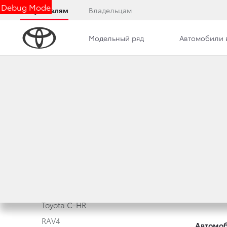
Debug Mode
Покупателям
Владельцам
Модельный ряд
Автомобили 
Модельный ряд
Новые а
Corolla
Корпора
Camry
Toyota 
Toyota C-HR
RAV4
Автомоб