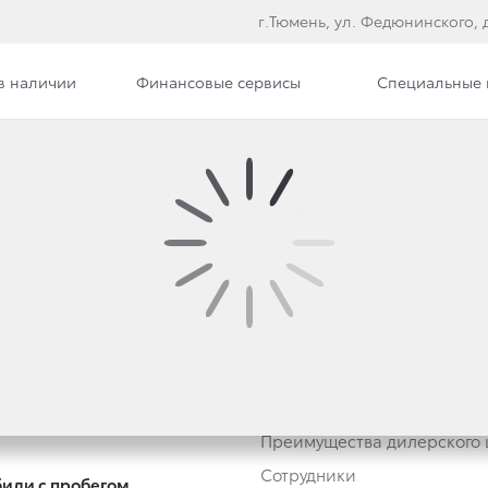
г.Тюмень, ул. Федюнинского, д
в наличии
Финансовые сервисы
Специальные
втомобили
О дилерском центре
тивным клиентам
Дилерский центр
Трейд-ин
Новости
Преимущества дилерского 
Сотрудники
или с пробегом