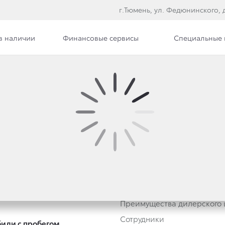
г.Тюмень, ул. Федюнинского, д
в наличии
Финансовые сервисы
Специальные
втомобили
О дилерском центре
тивным клиентам
Дилерский центр
Трейд-ин
Новости
Преимущества дилерского 
Сотрудники
или с пробегом