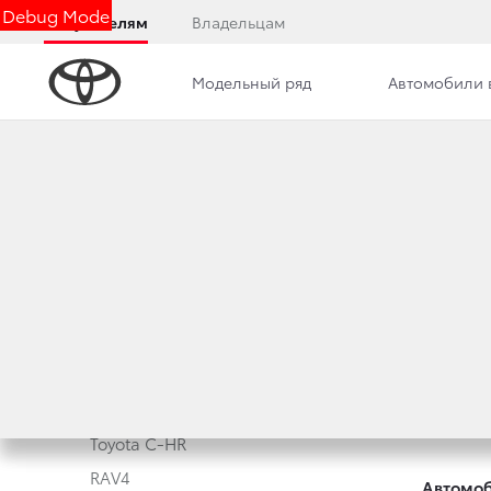
Debug Mode
Покупателям
Владельцам
Модельный ряд
Автомобили 
Модельный ряд
Новые а
Corolla
Корпора
Camry
Toyota 
Toyota C-HR
RAV4
Автомоб