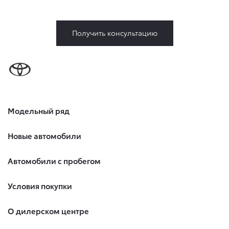
в разделе «Юридическая информация».
5. Данное Согласие действует до момента достижения
цели обработки, указанной в настоящем Согласии.
Получить консультацию
Я осведомлен, что Общество будет обрабатывать данные
только в случае, если это необходимо для определенной
цели, и может запросить, чтобы я продлил срок действия
своего согласия на обработку по истечении 10 лет с тем,
чтобы гарантировать, что оно соответствует моим
намерениям.
6. Согласие может быть отозвано путем направления
Модельный ряд
письменного заявления Обществу заказным почтовым
отправлением с описью вложения по адресу: 141031,
Московская обл., г. о. Мытищи, п. Вёшки, МКАД 84-й км,
Новые автомобили
ТПЗ «Алтуфьево», вл. 5, стр. 1.
Автомобили с пробегом
Условия покупки
О дилерском центре