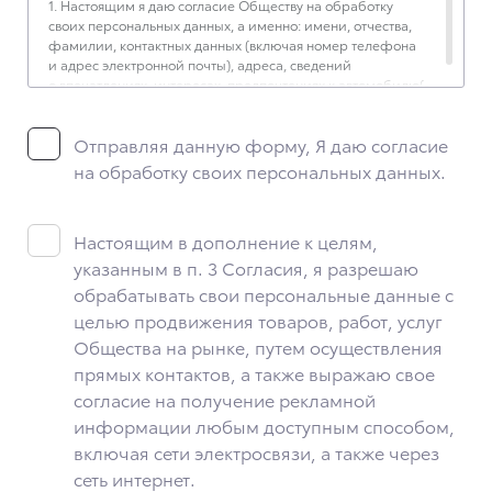
1. Настоящим я даю согласие Обществу на обработку
своих персональных данных, а именно: имени, отчества,
фамилии, контактных данных (включая номер телефона
и адрес электронной почты), адреса, сведений
о впечатлениях, интересах, предпочтениях к автомобилю(-
ям) и товарам/услугам, IP-адреса, сведений об устройстве,
операционной системы устройства и модели мобильного
Отправляя данную форму, Я даю согласие
телефона посетителя сайта, уникального идентификатора
посетителя сайта, предпочтительного времени и способа
на обработку своих персональных данных.
для контакта, истории контактов.
2. Под обработкой персональных данных понимаются
следующие действия: сбор, запись, систематизация,
Настоящим в дополнение к целям,
накопление, хранение, уточнение (обновление,
указанным в п. 3 Согласия, я разрешаю
изменение), извлечение, использование, передача
обрабатывать свои персональные данные с
(предоставление, доступ), блокирование, удаление,
уничтожение персональных данных. Общество
целью продвижения товаров, работ, услуг
обрабатывает персональные данные с использованием
Общества на рынке, путем осуществления
средств автоматизации.
прямых контактов, а также выражаю свое
3. Целью обработки персональных данных является
согласие на получение рекламной
осуществление взаимодействия Общества с посетителями
информации любым доступным способом,
и пользователями сайта.
включая сети электросвязи, а также через
4. Я даю согласие на передачу моих персональных данных
сеть интернет.
третьим лицам, перечень которых размещен на сайте