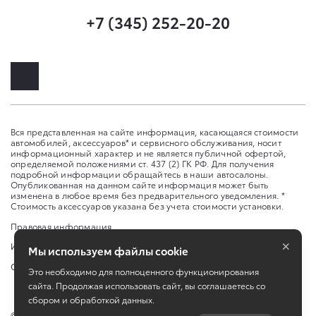
+7 (345) 252-20-20
Вся представленная на сайте информация, касающаяся стоимости
автомобилей, аксессуаров* и сервисного обслуживания, носит
информационный характер и не является публичной офертой,
определяемой положениями ст. 437 (2) ГК РФ. Для получения
подробной информации обращайтесь в наши автосалоны.
Опубликованная на данном сайте информация может быть
изменена в любое время без предварительного уведомления. *
Стоимость аксессуаров указана без учета стоимости установки.
Правовая информация
×
Изменить настройку cookies
Мы используем файлы cookie
Сбросить cookie
Это необходимо для полноценного функционирования
сайта. Продолжая использовать сайт, вы соглашаетесь со
сбором и обработкой данных.
©
2026
ООО «Альянс Мотор Тюмень»