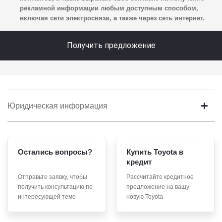
о впечатлениях, интересах, предпочтениях
рекламной информации любым доступным способом,
к автомобилю(-ям) и товарам/услугам, IP-адреса,
включая сети электросвязи, а также через сеть интернет.
сведений об устройстве, операционной системы
устройства и модели мобильного телефона посетителя
Получить предложение
сайта, уникального идентификатора посетителя сайта,
предпочтительного времени и способа для контакта,
истории контактов.
2. Под обработкой персональных данных понимаются
следующие действия: сбор, запись, систематизация,
Юридическая информация
накопление, хранение, уточнение (обновление,
изменение), извлечение, использование, передача
(предоставление, доступ), блокирование, удаление,
Остались вопросы?
Купить Toyota в
уничтожение персональных данных. Общество
кредит
обрабатывает персональные данные с использованием
средств автоматизации.
Отправьте заявку, чтобы
Рассчитайте кредитное
получить консультацию по
предложение на вашу
3. Целью обработки персональных данных является
интересующей теме
новую Toyota
осуществление взаимодействия Общества
с посетителями и пользователями сайта.