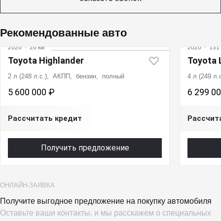
Рекомендованные авто
2026
·
26 км
2020
·
131 
Toyota Highlander
Toyota 
2 л (248 л.с.), АКПП, бензин, полный
4 л (249 л
5 600 000 ₽
6 299 0
Рассчитать кредит
Рассчит
Получить предложение
ОНЛАЙН-ЗАЯВКА
Получите выгодное предложение на покупку автомобиля
Оставьте ваши контакты, и мы расскажем о специальных