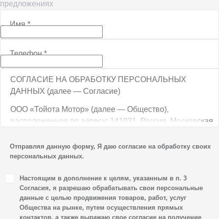
предложениях
Имя
*
Телефон
*
СОГЛАСИЕ НА ОБРАБОТКУ ПЕРСОНАЛЬНЫХ
ДАННЫХ (далее — Согласие)
ООО «Тойота Мотор» (далее — Общество),
расположенное по адресу: 141031, Россия, Московская
обл., г. о. Мытищи, п. Вёшки, МКАД, 84-й км,
ТПЗ «Алтуфьево», вл. 5, стр. 1, является оператором
Отправляя данную форму, Я даю согласие на обработку своих
персональных данных.
персональных данных.
1. Настоящим я даю согласие Обществу на обработку
Настоящим в дополнение к целям, указанным в п. 3
своих персональных данных, а именно: имени, отчества,
Согласия, я разрешаю обрабатывать свои персональные
фамилии, контактных данных (включая номер телефона
данные с целью продвижения товаров, работ, услуг
Общества на рынке, путем осуществления прямых
и адрес электронной почты), адреса, сведений
контактов, а также выражаю свое согласие на получение