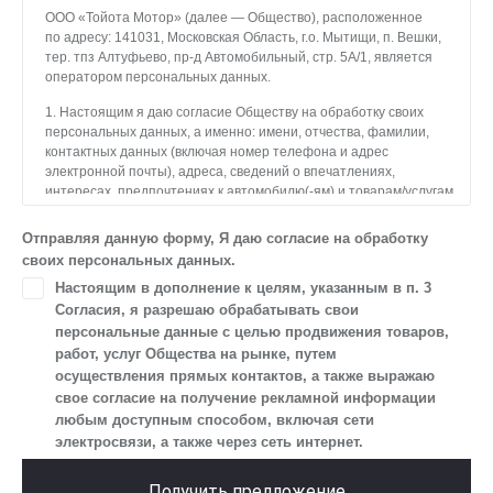
ООО «Тойота Мотор» (далее — Общество), расположенное
по адресу: 141031, Московская Область, г.о. Мытищи, п. Вешки,
тер. тпз Алтуфьево, пр-д Автомобильный, стр. 5А/1, является
оператором персональных данных.
1. Настоящим я даю согласие Обществу на обработку своих
персональных данных, а именно: имени, отчества, фамилии,
контактных данных (включая номер телефона и адрес
электронной почты), адреса, сведений о впечатлениях,
интересах, предпочтениях к автомобилю(-ям) и товарам/услугам,
IP-адреса, сведений об устройстве, операционной системы
устройства и модели мобильного телефона посетителя сайта,
Отправляя данную форму, Я даю согласие на обработку
уникального идентификатора посетителя сайта,
своих персональных данных.
предпочтительного времени и способа для контакта, истории
Настоящим в дополнение к целям, указанным в п. 3
контактов.
Согласия, я разрешаю обрабатывать свои
2. Под обработкой персональных данных понимаются
персональные данные с целью продвижения товаров,
следующие действия: сбор, запись, систематизация,
работ, услуг Общества на рынке, путем
накопление, хранение, уточнение (обновление, изменение),
осуществления прямых контактов, а также выражаю
извлечение, использование, передача (предоставление, доступ),
свое согласие на получение рекламной информации
блокирование, удаление, уничтожение персональных данных.
любым доступным способом, включая сети
Общество обрабатывает персональные данные
электросвязи, а также через сеть интернет.
с использованием средств автоматизации.
3. Целью обработки персональных данных является
Получить предложение