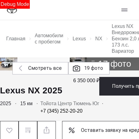
Debug Mode
Lexus NX
Внедорожн
Автомобили
Главная
Lexus
NX
Бензин 2,0 
с пробегом
173 л.с.
Вариатор
Ещё 17 фото
Смотреть все
19 фото
6 350 000 ₽
Получить 
Lexus NX 2025
2025
·
15 км
·
Тойота Центр Тюмень Юг
·
+7 (345) 252-20-20
Оставить заявку на кре