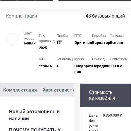
Комплектация
48 базовых опций
Цвет
Год
Пробег
ПТС
Коробка
Топливо
кузова
производства
15
Оригинал
Вариатор
Бензин
Белый
2025
VIN
Владельцы
Кузов
Привод
Двигатель
***4416
1
Внедорож­
Передний
173 л.с.
ник
Комплектация
Характеристики
Описание
Стоимость
автомобиля
Новый автомобиль в
Цена
6 350 000 ₽
наличии
без
учета
ПОЧЕМУ ПОКУПАТЬ У