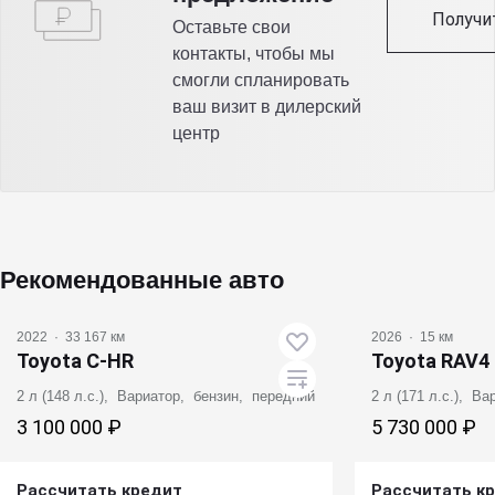
Получи
Оставьте свои
контакты, чтобы мы
смогли спланировать
ваш визит в дилерский
центр
Рекомендованные авто
2022
·
33 167 км
2026
·
15 км
Toyota C-HR
Toyota RAV4
2 л (148 л.с.), Вариатор, бензин, передний
2 л (171 л.с.), В
3 100 000 ₽
5 730 000 ₽
Рассчитать кредит
Рассчитать к