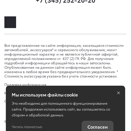
Вся представленная на сайте информация, касающаяся стоимости
автомобилей, аксессуаров* и сервисного обслуживания, носит
информационный характер и не является публичной офертой,
определяемой положениями ст. 437 (2) ГК РФ. Для получения
подробной информации обращайтесь в наши автосалоны.
Опубликованная на данном сайте информация может быть
изменена в любое время без предварительного уведомления. *
Стоимость аксессуаров указана без учета стоимости установки.
Правовая информация
×
Изменить настройку cookies
Мы используем файлы cookie
Сбросить cookie
Это необходимо для полноценного функционирования
сайта. Продолжая использовать сайт, вы соглашаетесь со
сбором и обработкой данных.
©
2026
ООО «Альянс Мотор Тюмень»
Согласен
Читать полностью