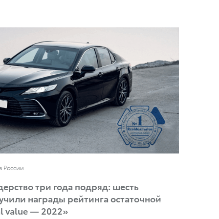
в России
ерство три года подряд: шесть
лучили награды рейтинга остаточной
l value — 2022»