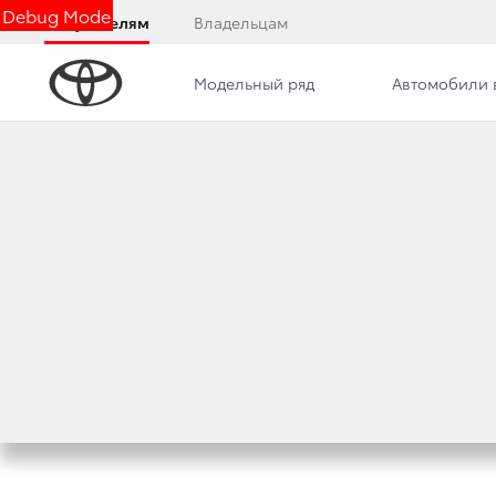
Debug Mode
Покупателям
Владельцам
Модельный ряд
Автомобили 
Правовая информация
Дилерский центр
Н
ТОЙОТА ПЛАНИРУ
ЭЛЕКТРОМОБИЛЕЙ
15 декабря 2021 г.
Поделиться