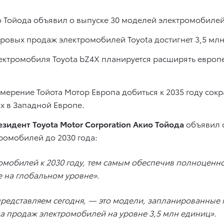
о Тойода объявил о выпуске 30 моделей электромобилей 
овых продаж электромобилей Toyota достигнет 3,5 млн 
лектромобиля Toyota bZ4X планируется расширять евро
ерение Тойота Мотор Европа добиться к 2035 году сок
х в Западной Европе.
езидент Toyota Motor Corporation Акио Тойода
объявил о
ромобилей до 2030 года:
омобилей к 2030 году, тем самым обеспечив полноценн
е на глобальном уровне».
редставляем сегодня, — это модели, запланированные к
ма продаж электромобилей на уровне 3,5 млн единиц».