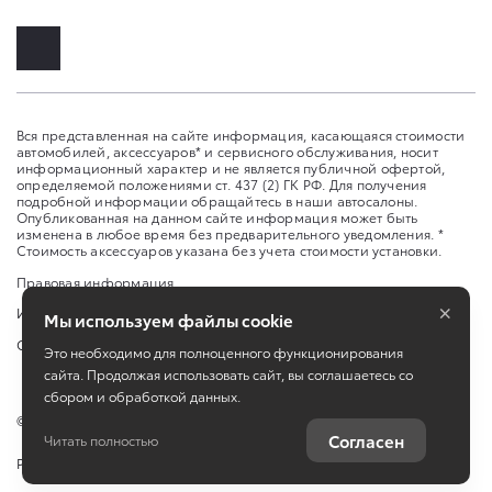
Вся представленная на сайте информация, касающаяся стоимости
автомобилей, аксессуаров* и сервисного обслуживания, носит
информационный характер и не является публичной офертой,
определяемой положениями ст. 437 (2) ГК РФ. Для получения
подробной информации обращайтесь в наши автосалоны.
Опубликованная на данном сайте информация может быть
изменена в любое время без предварительного уведомления. *
Стоимость аксессуаров указана без учета стоимости установки.
Правовая информация
×
Изменить настройку cookies
Мы используем файлы cookie
Сбросить cookie
Это необходимо для полноценного функционирования
сайта. Продолжая использовать сайт, вы соглашаетесь со
сбором и обработкой данных.
©
2026
ООО «Альянс Мотор Тюмень»
Согласен
Читать полностью
Работает на технологиях
TradeDealer