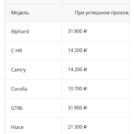
Модель
При успешном прохожде
31 800
Alphard
a
14 200
C-HR
a
14 200
Camry
a
10 700
Corolla
a
31 800
GT86
a
21 300
Hiace
a