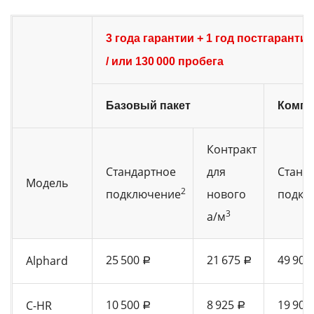
3 года гарантии + 1 год постгарант
/ или 130 000 пробега
Базовый пакет
Компл
Контракт
Стандартное
для
Станд
Модель
2
подключение
нового
подкл
3
а/м
25 500
21 675
49 900
Alphard
a
a
10 500
8 925
19 900
C-HR
a
a